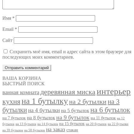
Имя
*
Email
*
Сайт
Сохранить моё имя, email и адрес сайта в этом браузере для
последующих моих комментариев.
ВАША КОРЗИНА
БЫСТРЫЙ ПОИСК
интерьер
деревянная миска
ванная комната
на 1 бутылку
кухня
на 3
на 2 бутылки
на 6 бутылок
бутылки
на 4 бутылки
на 5 бутылок
на 9 бутылок
на 8 бутылок
на 7 бутылок
на 11 бутылок
на 12
на 15 бутылок
бутылок
на 13 бутылок
на 14 бутылок
на 20 бутылок
на 22 бутылки
на заказ
стакан
на 39 бутылок
на 58 бутылок