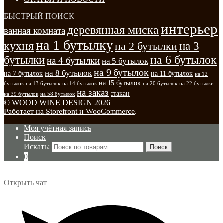
БЫСТРЫЙ ПОИСК
интерьер
деревянная миска
ванная комната
на 1 бутылку
кухня
на 3
на 2 бутылки
на 6 бутылок
бутылки
на 4 бутылки
на 5 бутылок
на 9 бутылок
на 8 бутылок
на 7 бутылок
на 11 бутылок
на 12
на 15 бутылок
бутылок
на 13 бутылок
на 14 бутылок
на 20 бутылок
на 22 бутылки
на заказ
стакан
на 39 бутылок
на 58 бутылок
© WOOD WINE DESIGN 2026
Работает на Storefront и WooCommerce
.
Моя учётная запись
Поиск
Искать:
Поиск
0
Открыть чат