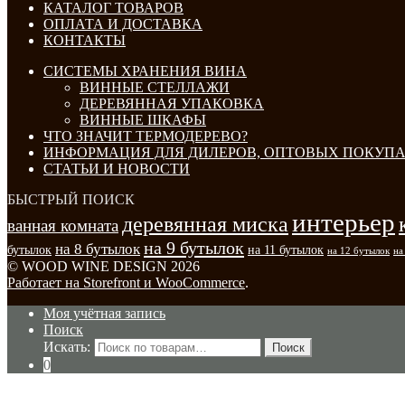
КАТАЛОГ ТОВАРОВ
ОПЛАТА И ДОСТАВКА
КОНТАКТЫ
СИСТЕМЫ ХРАНЕНИЯ ВИНА
ВИННЫЕ СТЕЛЛАЖИ
ДЕРЕВЯННАЯ УПАКОВКА
ВИННЫЕ ШКАФЫ
ЧТО ЗНАЧИТ ТЕРМОДЕРЕВО?
ИНФОРМАЦИЯ ДЛЯ ДИЛЕРОВ, ОПТОВЫХ ПОКУПА
СТАТЬИ И НОВОСТИ
БЫСТРЫЙ ПОИСК
интерьер
деревянная миска
ванная комната
на 9 бутылок
на 8 бутылок
бутылок
на 11 бутылок
на 12 бутылок
на
© WOOD WINE DESIGN 2026
Работает на Storefront и WooCommerce
.
Моя учётная запись
Поиск
Искать:
Поиск
0