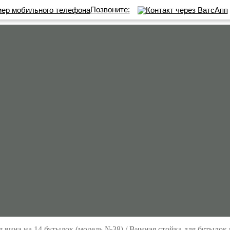
Позвоните:
я вина на 14 бутылок (модель №38)
/
Винная стойка для бутылок