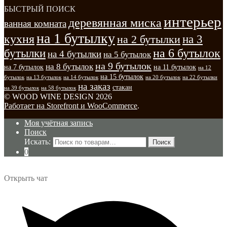
БЫСТРЫЙ ПОИСК
интерьер
деревянная миска
ванная комната
на 1 бутылку
кухня
на 3
на 2 бутылки
на 6 бутылок
бутылки
на 4 бутылки
на 5 бутылок
на 9 бутылок
на 8 бутылок
на 7 бутылок
на 11 бутылок
на 12
на 15 бутылок
бутылок
на 13 бутылок
на 14 бутылок
на 20 бутылок
на 22 бутылки
на заказ
стакан
на 39 бутылок
на 58 бутылок
© WOOD WINE DESIGN 2026
Работает на Storefront и WooCommerce
.
Моя учётная запись
Поиск
Искать:
Поиск
0
Открыть чат