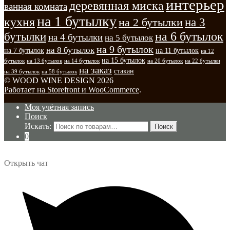
интерьер
деревянная миска
ванная комната
на 1 бутылку
кухня
на 3
на 2 бутылки
на 6 бутылок
бутылки
на 4 бутылки
на 5 бутылок
на 9 бутылок
на 8 бутылок
на 7 бутылок
на 11 бутылок
на 12
на 15 бутылок
бутылок
на 13 бутылок
на 14 бутылок
на 20 бутылок
на 22 бутылки
на заказ
стакан
на 39 бутылок
на 58 бутылок
© WOOD WINE DESIGN 2026
Работает на Storefront и WooCommerce
.
Моя учётная запись
Поиск
Искать:
Поиск
0
Открыть чат