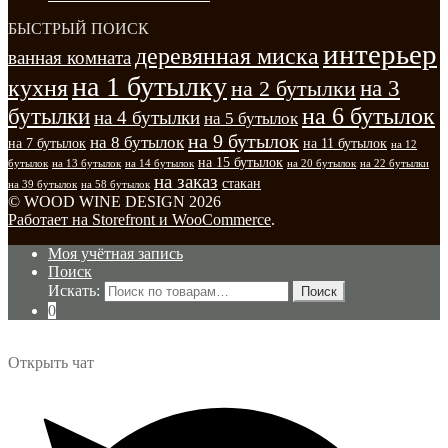
БЫСТРЫЙ ПОИСК
интерьер
деревянная миска
ванная комната
на 1 бутылку
кухня
на 3
на 2 бутылки
на 6 бутылок
бутылки
на 4 бутылки
на 5 бутылок
на 9 бутылок
на 8 бутылок
на 7 бутылок
на 11 бутылок
на 12
на 15 бутылок
бутылок
на 13 бутылок
на 14 бутылок
на 20 бутылок
на 22 бутылки
на заказ
стакан
на 39 бутылок
на 58 бутылок
© WOOD WINE DESIGN 2026
Работает на Storefront и WooCommerce
.
Моя учётная запись
Поиск
Искать:
Поиск
0
Открыть чат