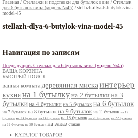
Главная
/
Стеллажи и подставки для бутылок вина
/
Стеллаж
для 6 бутылок вина (модель №45)
/
stellazh-dlya-6-butylok-vina-
model-45
stellazh-dlya-6-butylok-vina-model-45
Навигация по записям
Предыдущий:
Стеллаж для 6 бутылок вина (модель №45)
ВАША КОРЗИНА
БЫСТРЫЙ ПОИСК
интерьер
деревянная миска
ванная комната
на 1 бутылку
кухня
на 3
на 2 бутылки
на 6 бутылок
бутылки
на 4 бутылки
на 5 бутылок
на 9 бутылок
на 8 бутылок
на 7 бутылок
на 11 бутылок
на 12
на 15 бутылок
бутылок
на 13 бутылок
на 14 бутылок
на 20 бутылок
на 22 бутылки
на заказ
стакан
на 39 бутылок
на 58 бутылок
КАТАЛОГ ТОВАРОВ