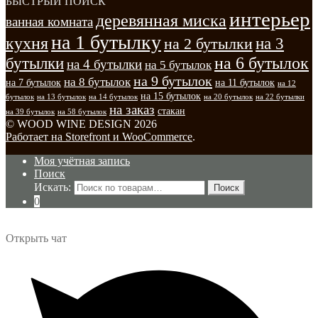
БЫСТРЫЙ ПОИСК
интерьер
деревянная миска
ванная комната
на 1 бутылку
кухня
на 3
на 2 бутылки
на 6 бутылок
бутылки
на 4 бутылки
на 5 бутылок
на 9 бутылок
на 8 бутылок
на 7 бутылок
на 11 бутылок
на 12
на 15 бутылок
бутылок
на 13 бутылок
на 14 бутылок
на 20 бутылок
на 22 бутылки
на заказ
стакан
на 39 бутылок
на 58 бутылок
© WOOD WINE DESIGN 2026
Работает на Storefront и WooCommerce
.
Моя учётная запись
Поиск
Искать:
Поиск
0
Открыть чат