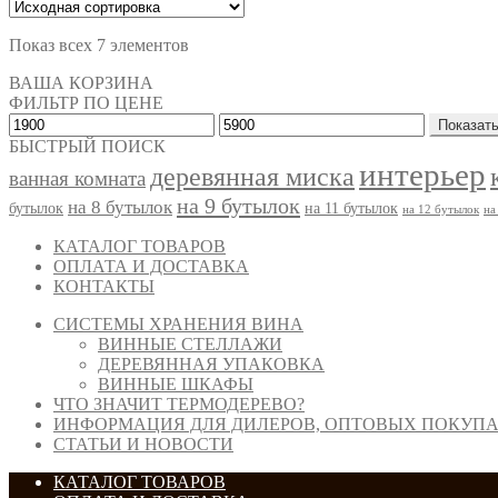
Показ всех 7 элементов
ВАША КОРЗИНА
ФИЛЬТР ПО ЦЕНЕ
Показат
БЫСТРЫЙ ПОИСК
интерьер
деревянная миска
ванная комната
на 9 бутылок
на 8 бутылок
бутылок
на 11 бутылок
на 12 бутылок
на
КАТАЛОГ ТОВАРОВ
ОПЛАТА И ДОСТАВКА
КОНТАКТЫ
СИСТЕМЫ ХРАНЕНИЯ ВИНА
ВИННЫЕ СТЕЛЛАЖИ
ДЕРЕВЯННАЯ УПАКОВКА
ВИННЫЕ ШКАФЫ
ЧТО ЗНАЧИТ ТЕРМОДЕРЕВО?
ИНФОРМАЦИЯ ДЛЯ ДИЛЕРОВ, ОПТОВЫХ ПОКУПА
СТАТЬИ И НОВОСТИ
КАТАЛОГ ТОВАРОВ