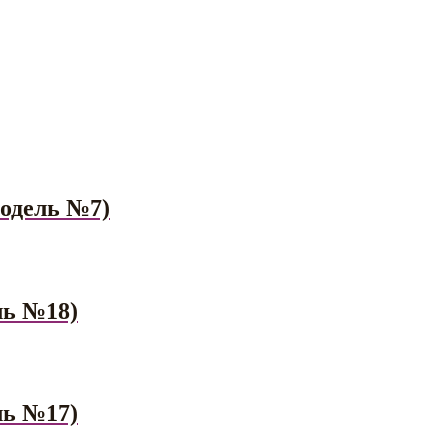
модель №7)
ль №18)
ль №17)