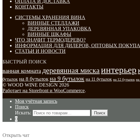
ОПЛАТА И ДОСТАВКА
КОНТАКТЫ
СИСТЕМЫ ХРАНЕНИЯ ВИНА
ВИННЫЕ СТЕЛЛАЖИ
ДЕРЕВЯННАЯ УПАКОВКА
ВИННЫЕ ШКАФЫ
ЧТО ЗНАЧИТ ТЕРМОДЕРЕВО?
ИНФОРМАЦИЯ ДЛЯ ДИЛЕРОВ, ОПТОВЫХ ПОКУПА
СТАТЬИ И НОВОСТИ
БЫСТРЫЙ ПОИСК
интерьер
деревянная миска
ванная комната
на 9 бутылок
на 8 бутылок
бутылок
на 11 бутылок
на 12 бутылок
на
© WOOD WINE DESIGN 2026
Работает на Storefront и WooCommerce
.
Моя учётная запись
Поиск
Искать:
Поиск
0
Открыть чат