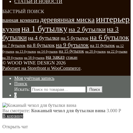
СТАТЬИ И НОВОСТИ
БЫСТРЫЙ ПОИСК
интерьер
деревянная миска
ванная комната
на 1 бутылку
кухня
на 3
на 2 бутылки
на 6 бутылок
бутылки
на 4 бутылки
на 5 бутылок
на 9 бутылок
на 8 бутылок
на 7 бутылок
на 11 бутылок
на 12
на 15 бутылок
бутылок
на 13 бутылок
на 14 бутылок
на 20 бутылок
на 22 бутылки
на заказ
стакан
на 39 бутылок
на 58 бутылок
© WOOD WINE DESIGN 2026
Работает на Storefront и WooCommerce
.
Моя учётная запись
Поиск
Искать:
Поиск
0
Вы смотрите:
Кожаный чехол для бутылки вина
3.000
Р
В корзину
Открыть чат