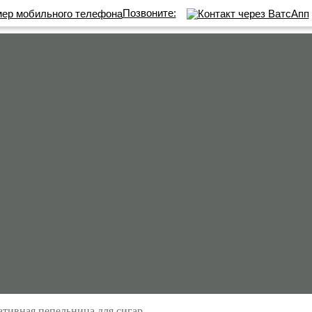
Позвоните:
ативная пепельница для сигар