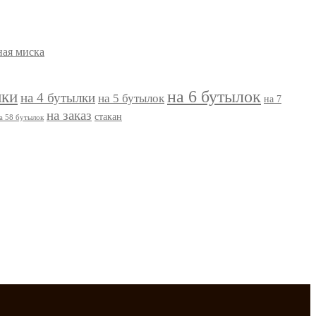
ная миска
на 6 бутылок
лки
на 4 бутылки
на 5 бутылок
на 7
на заказ
стакан
а 58 бутылок