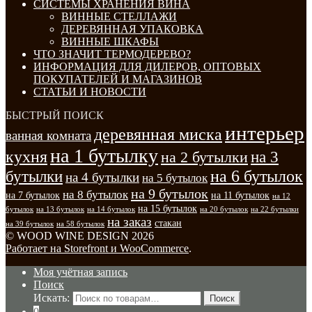
СИСТЕМЫ ХРАНЕНИЯ ВИНА
ВИННЫЕ СТЕЛЛАЖИ
ДЕРЕВЯННАЯ УПАКОВКА
ВИННЫЕ ШКАФЫ
ЧТО ЗНАЧИТ ТЕРМОДЕРЕВО?
ИНФОРМАЦИЯ ДЛЯ ДИЛЕРОВ, ОПТОВЫХ
ПОКУПАТЕЛЕЙ И МАГАЗИНОВ
СТАТЬИ И НОВОСТИ
БЫСТРЫЙ ПОИСК
интерьер
деревянная миска
ванная комната
на 1 бутылку
кухня
на 3
на 2 бутылки
на 6 бутылок
бутылки
на 4 бутылки
на 5 бутылок
на 9 бутылок
на 8 бутылок
на 7 бутылок
на 11 бутылок
на 12
на 15 бутылок
бутылок
на 13 бутылок
на 14 бутылок
на 20 бутылок
на 22 бутылки
на заказ
стакан
на 39 бутылок
на 58 бутылок
© WOOD WINE DESIGN 2026
Работает на Storefront и WooCommerce
.
Моя учётная запись
Поиск
Искать:
Поиск
0