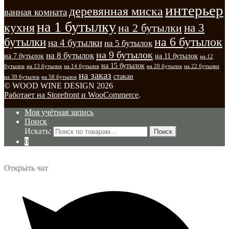
интерьер
деревянная миска
ванная комната
на 1 бутылку
кухня
на 3
на 2 бутылки
на 6 бутылок
бутылки
на 4 бутылки
на 5 бутылок
на 9 бутылок
на 8 бутылок
на 7 бутылок
на 11 бутылок
на 12
на 15 бутылок
бутылок
на 13 бутылок
на 14 бутылок
на 20 бутылок
на 22 бутылки
на заказ
стакан
на 39 бутылок
на 58 бутылок
© WOOD WINE DESIGN 2026
Работает на Storefront и WooCommerce
.
Моя учётная запись
Поиск
Искать:
Поиск
0
Открыть чат