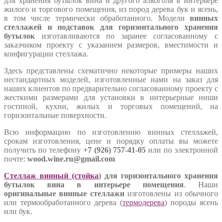
для хранения бутылок вина и другого алкоголя в интерьере
жилого и торгового помещения, из пород дерева бук и ясень,
в том числе термически обработанного. Модели
винных
стеллажей и подставок для горизонтального хранения
бутылок
изготавливаются по заранее согласованному с
заказчиком проекту с указанием размеров, вместимости и
конфигурации стеллажа.
Здесь представлены схематично некоторые примеры наших
нестандартных моделей, изготовленные нами на заказ для
наших клиентов по предварительно согласованному проекту с
жесткими размерами для установки в интерьерные ниши
гостиной, кухни, жилых и торговых помещений, на
горизонтальные поверхности.
Всю информацию по изготовлению винных стеллажей,
срокам изготовления, цене и порядку оплаты вы можете
получить по телефону
+7 (926) 757-41-05
или по электронной
почте:
wood.wine.ru@gmail.com
Стеллаж винный (стойка
) для горизонтального хранения
бутылок вина в интерьере помещения
. Наши
оригинальные винные стеллажи
изготовлены из обычного
или термообработанного дерева (
термодерева
) породы ясень
или бук.