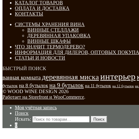
КАТАЛОГ ТОВАРОВ
ОПЛАТА И ДОСТАВКА
КОНТАКТЫ
СИСТЕМЫ ХРАНЕНИЯ ВИНА
ВИННЫЕ СТЕЛЛАЖИ
ДЕРЕВЯННАЯ УПАКОВКА
ВИННЫЕ ШКАФЫ
ЧТО ЗНАЧИТ ТЕРМОДЕРЕВО?
ИНФОРМАЦИЯ ДЛЯ ДИЛЕРОВ, ОПТОВЫХ ПОКУПА
СТАТЬИ И НОВОСТИ
БЫСТРЫЙ ПОИСК
интерьер
деревянная миска
ванная комната
на 9 бутылок
на 8 бутылок
бутылок
на 11 бутылок
на 12 бутылок
на
© WOOD WINE DESIGN 2026
Работает на Storefront и WooCommerce
.
Моя учётная запись
Поиск
Искать:
Поиск
0