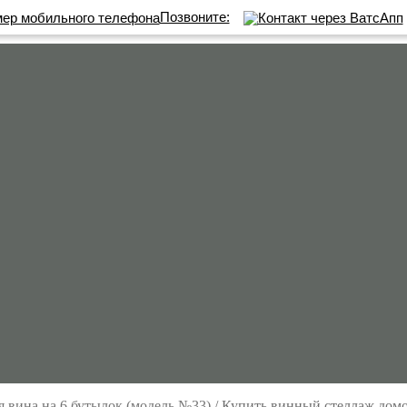
Позвоните:
я вина на 6 бутылок (модель №33)
/
Купить винный стеллаж домо