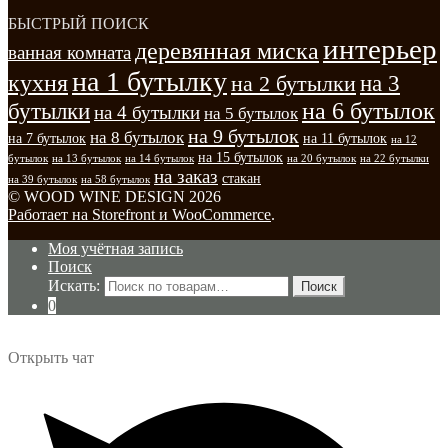
БЫСТРЫЙ ПОИСК
интерьер
деревянная миска
ванная комната
на 1 бутылку
кухня
на 3
на 2 бутылки
на 6 бутылок
бутылки
на 4 бутылки
на 5 бутылок
на 9 бутылок
на 8 бутылок
на 7 бутылок
на 11 бутылок
на 12
на 15 бутылок
бутылок
на 13 бутылок
на 14 бутылок
на 20 бутылок
на 22 бутылки
на заказ
стакан
на 39 бутылок
на 58 бутылок
© WOOD WINE DESIGN 2026
Работает на Storefront и WooCommerce
.
Моя учётная запись
Поиск
Искать:
Поиск
0
Открыть чат