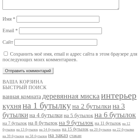
Имя
*
Email
*
Сайт
Сохранить моё имя, email и адрес сайта в этом браузере для
последующих моих комментариев.
ВАША КОРЗИНА
БЫСТРЫЙ ПОИСК
интерьер
деревянная миска
ванная комната
на 1 бутылку
кухня
на 3
на 2 бутылки
на 6 бутылок
бутылки
на 4 бутылки
на 5 бутылок
на 9 бутылок
на 8 бутылок
на 7 бутылок
на 11 бутылок
на 12
на 15 бутылок
бутылок
на 13 бутылок
на 14 бутылок
на 20 бутылок
на 22 бутылки
на заказ
стакан
на 39 бутылок
на 58 бутылок