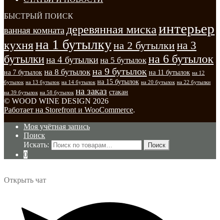
БЫСТРЫЙ ПОИСК
интерьер
деревянная миска
ванная комната
на 1 бутылку
кухня
на 3
на 2 бутылки
на 6 бутылок
бутылки
на 4 бутылки
на 5 бутылок
на 9 бутылок
на 8 бутылок
на 7 бутылок
на 11 бутылок
на 12
на 15 бутылок
бутылок
на 13 бутылок
на 14 бутылок
на 20 бутылок
на 22 бутылки
на заказ
стакан
на 39 бутылок
на 58 бутылок
© WOOD WINE DESIGN 2026
Работает на Storefront и WooCommerce
.
Моя учётная запись
Поиск
Искать:
Поиск
0
Открыть чат