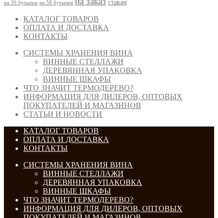
на заказ
стакан
на 39 бутылок
на 58 бутылок
КАТАЛОГ ТОВАРОВ
ОПЛАТА И ДОСТАВКА
КОНТАКТЫ
СИСТЕМЫ ХРАНЕНИЯ ВИНА
ВИННЫЕ СТЕЛЛАЖИ
ДЕРЕВЯННАЯ УПАКОВКА
ВИННЫЕ ШКАФЫ
ЧТО ЗНАЧИТ ТЕРМОДЕРЕВО?
ИНФОРМАЦИЯ ДЛЯ ДИЛЕРОВ, ОПТОВЫХ
ПОКУПАТЕЛЕЙ И МАГАЗИНОВ
СТАТЬИ И НОВОСТИ
КАТАЛОГ ТОВАРОВ
ОПЛАТА И ДОСТАВКА
КОНТАКТЫ
СИСТЕМЫ ХРАНЕНИЯ ВИНА
ВИННЫЕ СТЕЛЛАЖИ
ДЕРЕВЯННАЯ УПАКОВКА
ВИННЫЕ ШКАФЫ
ЧТО ЗНАЧИТ ТЕРМОДЕРЕВО?
ИНФОРМАЦИЯ ДЛЯ ДИЛЕРОВ, ОПТОВЫХ
ПОКУПАТЕЛЕЙ И МАГАЗИНОВ