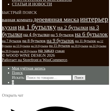
СТАТЬИ И НОВОСТИ
БЫСТРЫЙ ПОИСК
интерьер
деревянная миска
ванная комната
на 1 бутылку
кухня
на 3
на 2 бутылки
на 6 бутылок
бутылки
на 4 бутылки
на 5 бутылок
на 9 бутылок
на 8 бутылок
на 7 бутылок
на 11 бутылок
на 12
на 15 бутылок
бутылок
на 13 бутылок
на 14 бутылок
на 20 бутылок
на 22 бутылки
на заказ
стакан
на 39 бутылок
на 58 бутылок
© WOOD WINE DESIGN 2026
Работает на Storefront и WooCommerce
.
Моя учётная запись
Поиск
Искать:
Поиск
0
Открыть чат