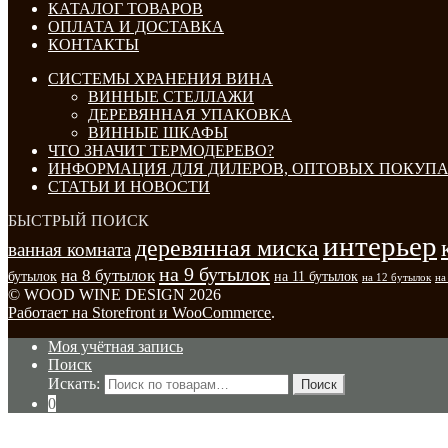
КАТАЛОГ ТОВАРОВ
ОПЛАТА И ДОСТАВКА
КОНТАКТЫ
СИСТЕМЫ ХРАНЕНИЯ ВИНА
ВИННЫЕ СТЕЛЛАЖИ
ДЕРЕВЯННАЯ УПАКОВКА
ВИННЫЕ ШКАФЫ
ЧТО ЗНАЧИТ ТЕРМОДЕРЕВО?
ИНФОРМАЦИЯ ДЛЯ ДИЛЕРОВ, ОПТОВЫХ ПОКУПА
СТАТЬИ И НОВОСТИ
БЫСТРЫЙ ПОИСК
интерьер
деревянная миска
ванная комната
на 9 бутылок
на 8 бутылок
бутылок
на 11 бутылок
на 12 бутылок
на
© WOOD WINE DESIGN 2026
Работает на Storefront и WooCommerce
.
Моя учётная запись
Поиск
Искать:
Поиск
0