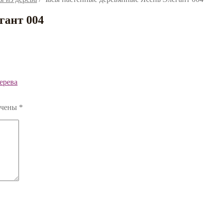
гант 004
ерева
ечены
*