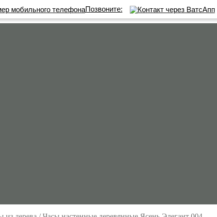
Позвоните:
ы из дерева
/
Часы настенные деревянные Ясень Элегант 004