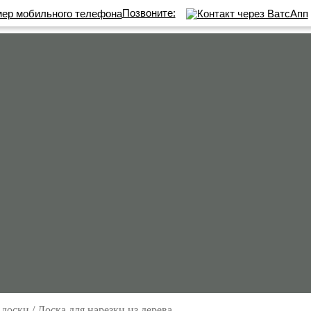
Позвоните:
 доски
/
Доска для нарезки из дерева