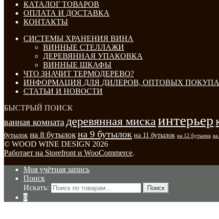
КАТАЛОГ ТОВАРОВ
ОПЛАТА И ДОСТАВКА
КОНТАКТЫ
СИСТЕМЫ ХРАНЕНИЯ ВИНА
ВИННЫЕ СТЕЛЛАЖИ
ДЕРЕВЯННАЯ УПАКОВКА
ВИННЫЕ ШКАФЫ
ЧТО ЗНАЧИТ ТЕРМОДЕРЕВО?
ИНФОРМАЦИЯ ДЛЯ ДИЛЕРОВ, ОПТОВЫХ ПОКУПА
СТАТЬИ И НОВОСТИ
БЫСТРЫЙ ПОИСК
интерьер
деревянная миска
ванная комната
на 9 бутылок
на 8 бутылок
бутылок
на 11 бутылок
на 12 бутылок
на
© WOOD WINE DESIGN 2026
Работает на Storefront и WooCommerce
.
Моя учётная запись
Поиск
Искать:
Поиск
0