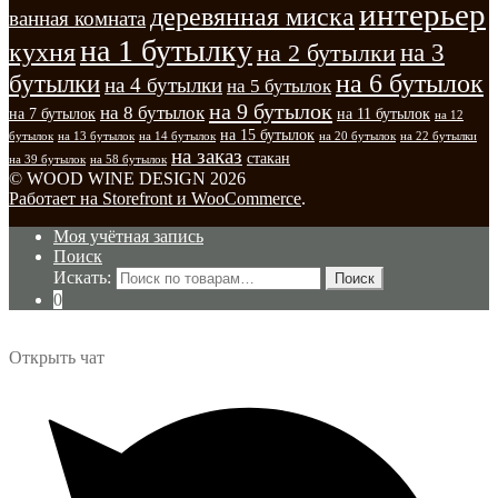
интерьер
деревянная миска
ванная комната
на 1 бутылку
кухня
на 3
на 2 бутылки
на 6 бутылок
бутылки
на 4 бутылки
на 5 бутылок
на 9 бутылок
на 8 бутылок
на 7 бутылок
на 11 бутылок
на 12
на 15 бутылок
бутылок
на 13 бутылок
на 14 бутылок
на 20 бутылок
на 22 бутылки
на заказ
стакан
на 39 бутылок
на 58 бутылок
© WOOD WINE DESIGN 2026
Работает на Storefront и WooCommerce
.
Моя учётная запись
Поиск
Искать:
Поиск
0
Открыть чат